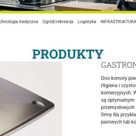
chnologia medyczna
Ogród/rekreacja
Logistyka
INFRASTRUKTUR
PRODUKTY
GASTRON
Dno komory pie
Higiena i czyst
komercyjnych. W
są optymalnym 
przemysłowych 
firmy Na przykł
parowych lub kot